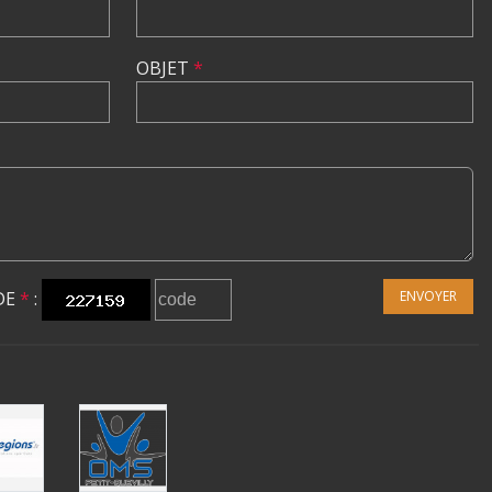
OBJET
*
DE
*
:
ENVOYER