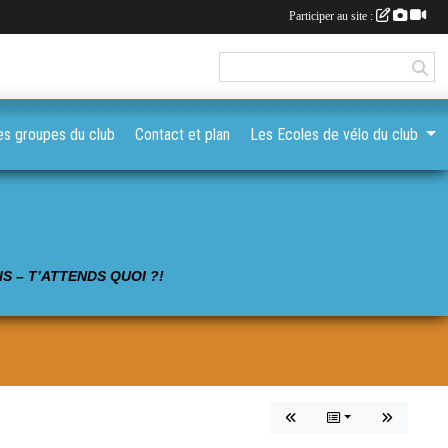
Participer au site :
es groupes du club
Contact et plan
Les Ecoles de vélo du club
S – T’ATTENDS QUOI ?!