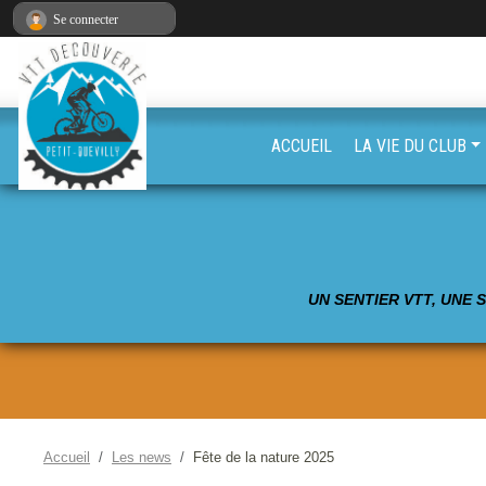
Panneau de gestion des cookies
Se connecter
ACCUEIL
LA VIE DU CLUB
UN SENTIER VTT, UNE 
Accueil
Les news
Fête de la nature 2025