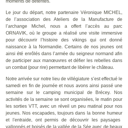
moments de détentes.
Le jour du départ, notre partenaire Véronique MICHEL,
de
l’association des Ateliers de la Manufacture de
l’archange Michel,
nous a offert l’accès au parc
ORNAVIK, où le groupe a réalisé une visite immersive
pour découvrir l’histoire des vikings qui ont donné
naissance à la Normandie. Certains de nos jeunes ont
ainsi été enrôlés dans l’armée du seigneur normand afin
de participer aux manœuvres et défier les rebelles dans
un combat (pour rire)
permettant de
libérer le château.
Notre arrivée sur notre lieu de villégiature
s’est effectué le
samedi en fin de journée et nous avons ainsi passé une
semaine sur le camping municipal de Brécey.
Nos
activités
de la semaine
se sont
organisées
, l
e
matin pour
l
es sorties VTT, avec un réveil un peu matinal pour nos
jeunes
.
Nos escapade
s
,
toujours dans la bonne humeur
et l'entraide,
ont permis de découvrir les paysages
vallonnés et boisés
de la vallée de la Sée avec de beaux