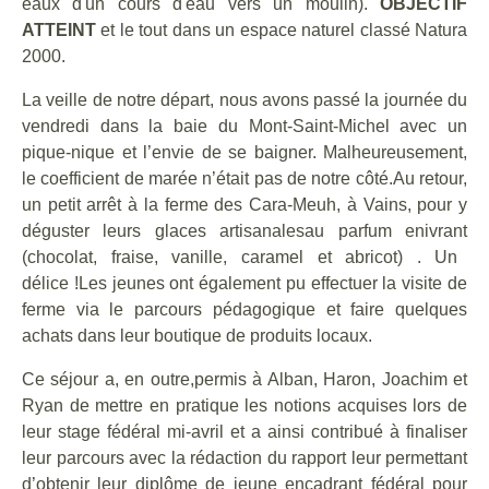
eaux d'un cours d'eau vers un moulin)
.
OBJECTIF
ATTEINT
et le tout dans un espace naturel classé Natura
2000.
La veille de notre départ, nous avons passé la journée du
vendredi dans la baie du Mont-Saint-Michel avec un
pique-nique et l’
envie
de se baigner. Malheureusement,
le coefficient de marée
n’
était pas de notre côté.
Au retour,
un petit arrêt à la ferme des Cara-Meuh, à Vains, pour y
déguster leur
s
glace
s
artisanale
s
au parfum
enivrant
(
chocolat, fraise, vanille, caramel et abricot) .
Un
délice !
Les jeunes ont également pu effectuer la visite de
ferme via le parcours pédagogique et faire quelques
achats dans leur boutique
de produits locaux
.
C
e séjour a
, en outre,
permis
à Alban, Haron, Joachim et
Ryan
de mettre en pratique les notions acquises
lors de
leur
stage fédéral mi-avril
et a
ainsi
contribué à
finaliser
leur
parcours avec la rédaction d
u
rapport
leur permettant
d’obtenir leur diplôme de jeune encadrant fédéral pour