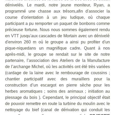
dénivelés.
Le mardi, n
otre jeune moniteur, Ryan
,
a
programmé une chasse aux trésors,
a
fin d
'associer l
a
course d'orientation
à un jeu ludique
, où
chaque
participant a pu remporter un paquet de bonbons
comme
précieu
se fortune
.
Nous
nous sommes
également
rendu
en VTT jusqu'aux
cascades de Mortain
avec un dénivelé
d'environ 260 m où
le groupe
a
ainsi
pu profiter d'
un
pique-nique
dans un magnifique cadre.
Quant à nos
après-midi,
le groupe se rendait sur le site de
notre
partenaire,
l’association des Ateliers de la Manufacture
de l’archange Michel
, où l
es activités ont été très variées
(cardage de la laine avec le rembourage de coussins ;
chantier participatif avec des muraillers pour la
construction d’un escargot en pierre sèche pour les
herbes aromatiques ; soins des animaux ; initiation au
plessage du bois ). C
ependant, le principal objectif était
de pouvoir remettre en route la turbine du moulin avec le
nettoyage du bief (
canal de dérivation qui conduit les